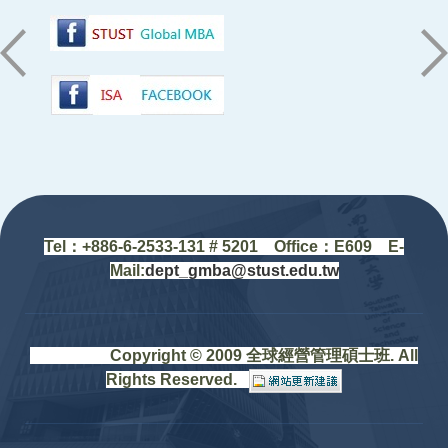
:::
Tel：+88
6-6-2533-131 # 5201
Office
：
E609 E-
Mail:
dept_gmba@stust.edu.tw
Copyright © 2009 全球經營管理碩士班. All
Rights Reserved.