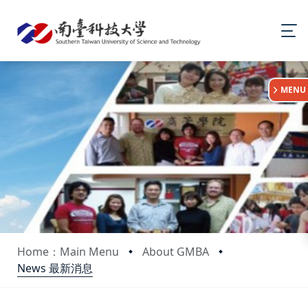
:::
MENU
Home：Main Menu
About GMBA
News 最新消息