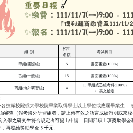
招生
組
別
考試科目
名額
甲組
國際組
書面審查
(
)
5
(100%)
乙組
一般組
書面審查
(
)
15
(100%)
甲組或乙組考科
1.
(100%)
丙組
海外研習組
(
)
4
英文檢定
2.
:
外各技職校院或大學校院畢業取得學士以上學位或應屆畢業生，
面審查（報考海外研習組者，請上傳
有效之語言成績證明
或來校
度入學之研究生符合規定者可提出申請，日間部碩士班獎助學金
者，再發給獎助學金
5
千元。