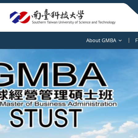
:::
About GMBA
F