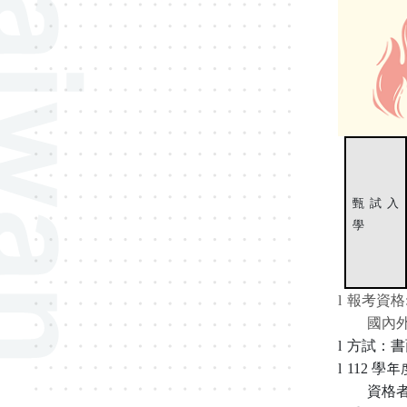
甄試入
學
l
報考資格
國內
l
方試：書
l
112
學年
資格