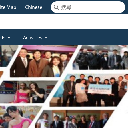
ite Map
Chinese
ds
Activities