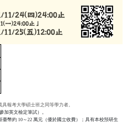
或具報考大學碩士班之同等學力者。
參加
英文檢定筆試
）。
新臺幣約
10
～
22
萬元（優於國立收費）；具有本校預研生