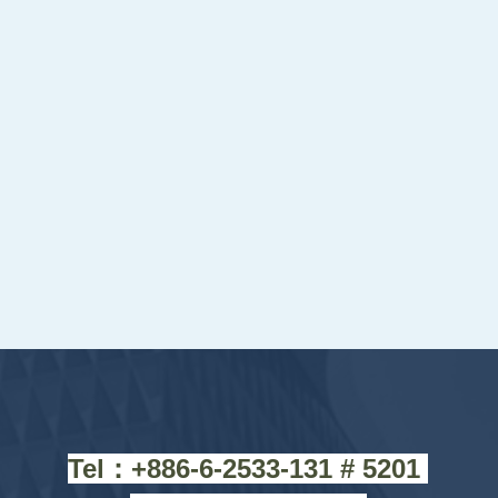
Tel：+88
6-6-2533-131 # 5201