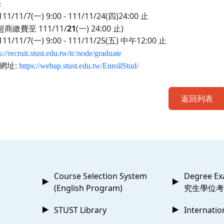
:
111/11/7(
一
) 9:00 - 111/11/24(
四
)24:00
止
超商繳費至
111/11/
21
(
一
) 24:00
止
)
111/11/7(
一
) 9:00 - 111/11/25(
五
)
中午
12:00
止
s://recruit.stust.edu.tw/tc/node/graduate
網址
:
https://webap.stust.edu.tw/EnrollStud/
返回列表
Course Selection System
Degree Ex
(English Program)
究生學位考
STUST Library
Internatio