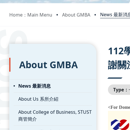
News 最新消
Home：Main Menu
About GMBA
:::
:::
11
About GMBA
謝關
News 最新消息
Type：
About Us 系所介紹
<For Domes
About College of Business, STUST
商管簡介