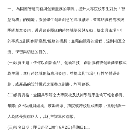
一、 為因應智慧商務與創新服務的潮流，提升大專院校學生對於「智
慧商務」的知能，激發學生創新創意的跨域思維，並連結實務需求與
團隊創意發想，透過參賽團隊的跨領域學習與互動，提出具市場可行
的事業企劃與創新產品/服務的構想；並藉由競賽的過程，達到相互交
流、學習與切磋的目的。
(一)競賽主題：任何以創新產品、創新科技、創新服務或創新商業模式
為主題，進行跨領域創新應用發想，並提出具市場可行性的營運企
劃，或產品的設計模式之完整企劃書，均可參賽。
(二)參賽資格：全國具學籍之大專院校及技術學院學生均可報名參賽。
每隊由3-6位組員組成。鼓勵跨系、跨院或跨校組成團隊，但應指派一
人為隊長與聯絡人，以利主辦單位聯繫。
(三)報名日期：即日起至108年6月2日(星期日)止。