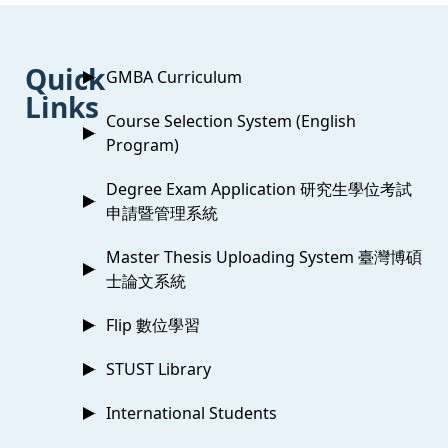
:::
Quick
GMBA Curriculum
Links
Course Selection System (English
Program)
Degree Exam Application 研究生學位考試
申請暨管理系統
Master Thesis Uploading System 臺灣博碩
士論文系統
Flip 數位學習
STUST Library
International Students