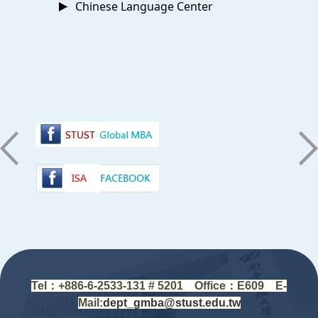
Chinese Language Center
:::
Tel：+88
6-6-2533-131 # 5201
Office
：
E609 E-
Mail:
dept_gmba@stust.edu.tw