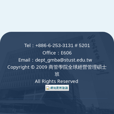
:::
Tel：+88
6-6-253-3131 # 5201
Office
：
E606
Email
：dept_gmba@stust.edu.tw
Copyright © 2009 商管學院全球經營管理碩士
班
All Rights Reserved