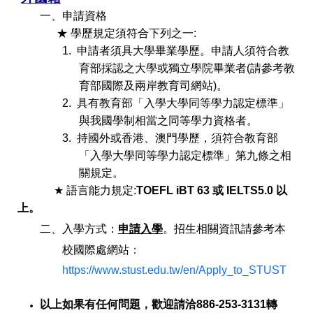
一、申請
資格
★ 學歷規定須符合下列之一:
1.
申請者須具大學畢業學歷。
申請人須符合教
育部採認之大學或獨立學院畢業者
(
請參考教
育部國際及兩岸教育司網站)。
2.
具有教育部「入學大學同等學力認定標準」
與我國學制相當之同等學力資格者。
3.
持國外或香港、澳門學歷，須符合教育部
「入學大學同等學力認定標準」第九條之相
關規定。
★
語言能力規定:
TOEFL
iBT 63 或 IELTS
5.0
以
上
。
二、
入學方式：
申請入學
。
招生相關資訊請參考
本
校國際處網站
：
https://www.stust.edu.tw/en/Apply_to_STUST
以上如果有任何問題，歡迎請
洽886-253-3131轉