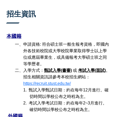
:::
招生資訊
本國籍
一、申請
資格
:
符合碩士班一般生報考資格，即國內
外各技術校院或大學校院畢業取得學士以上學
位或應屆畢業生，或具備報考大學碩士班之同
等學歷者。
二、
入學方式：
甄試入學(書審)
或
考試入學(面試)
。
招生相關資訊請參考本校招生網站：
https://recruit.stust.edu.tw/
1.
甄試入學
甄試日期：約在每年
12
月進行。確
切時間以學校公布之時程為主。
2.
考試入學
考試日期：約在每年
2~3
月進行。
確切時間以學校公布之時程為主。
外國籍