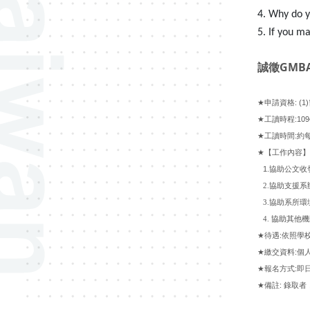
4. Why do y
5. If you m
GMB
誠徵
: (1)
★
申請資格
:109
★
工讀時程
:
★
工讀時間
約
★
【工作內容】
1.
協助
公文收
2.
協助支援系
3.
協助系所環
4.
協助其他
機
:
★
待遇
依照學
:
★
繳交資料
個
:
★
報名方式
即
:
★
備註
錄取者