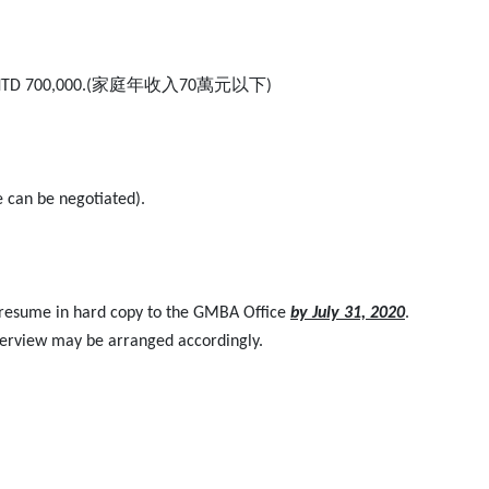
家庭年收入
萬元以下
NTD 700,000.(
70
)
 can be negotiated).
our resume in hard copy to the GMBA Office
by July 31, 2020
.
interview may be arranged accordingly.