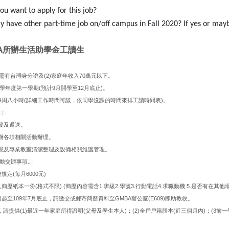
ou want to apply for this job?
ay have other part-time job on/off campus in Fall 2020? If yes or mayb
A
所辦生活助學金工讀生
(2)
70
需有台灣身分證及
家庭年收入
萬元以下。
(
9
12
)
學年度第一學期
預計
月開學至
月底止
。
(
)
每周八小時
詳細工作時間可談，依同學沒課的時間來排工讀時間表
。
：
發及遞送。
辦各項相關活動辦理。
境及專業教室清潔整理及設備相關維護管理。
動
交辦事項。
(
6000
)
校規定
每月
元
(
) (
1.
2.
3.
4.
5.
人簡歷紙本一份
格式不限
簡歷內容需含
班級
學號
行動電話
求職動機
是否有在其他
109
7
GMBA
(E609)
日起至
年
月底止，請繳交或郵寄簡歷資料至
辦公室
陳助教收。
(1)
(
)
(2)
(
)
(3
，請提供
最近一年家庭所得證明
父母及學生本人
；
全戶戶籍謄本
近三個月內
；
前一