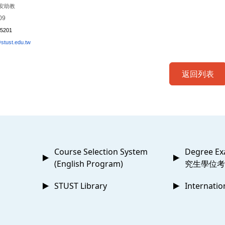
安助教
09
#5201
tust.edu.tw
返回列表
Course Selection System
Degree Ex
(English Program)
究生學位考
STUST Library
Internatio