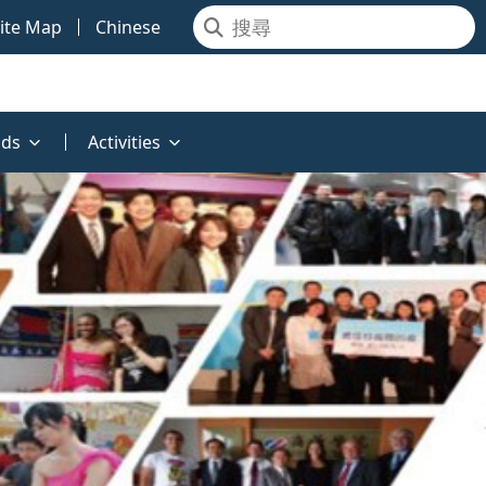
ite Map
Chinese
ds
Activities