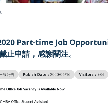
息
l 2020 Part-time Job Op
已截止申請，感謝關注。
一般公告
Pubish Date：
2020/06/16
Visitors：
934
ime Office Job Vacancy Is Available Now.
: GMBA Office Student Assistant