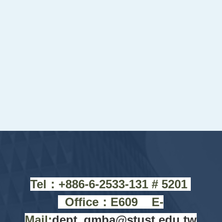
Tel：+88
6-6-2533-131 # 5201
Office
：
E609 E-
Mail:
dept_gmba@stust.edu.tw