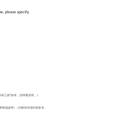
e, please specify.
?
)
場域工讀
如有，請簡要說明。
)
(4)
學期成績單
；
郵局存摺封面影本。