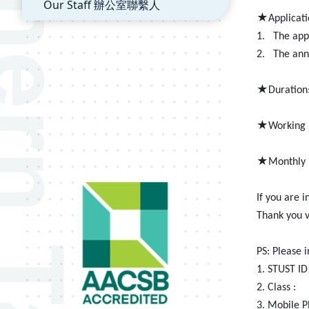
Our Staff 辦公室聯繫人
★
Applicat
1.
The appl
2.
T
he ann
★
Duration
★
Working 
★
Monthly 
If you are 
Thank you v
PS: Please 
1. STUST ID
2. Class :
3. Mobile 