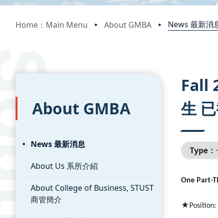
News 最新消
Home：Main Menu
About GMBA
:::
:::
Fal
About GMBA
生 
News 最新消息
Type：
About Us 系所介紹
One Part-T
About College of Business, STUST
商管簡介
★
Position