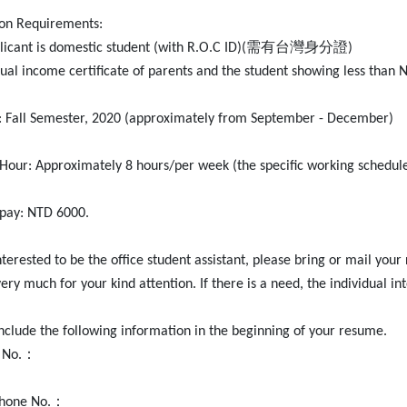
ion Requirements:
需有台灣身分證
icant is domestic student (with R.O.C ID)(
)
ual income certificate of
parents and the student showing less than 
: Fall Semester, 2020 (approximately from September - December)
Hour: Approximately 8 hours/per week (the specific working schedule
pay: NTD 6000.
interested to be the office student assistant, please bring or mail y
ery much for your kind attention. If there is a need, the individual 
include the following information in the beginning of your resume.
：
 No.
：
Phone No.