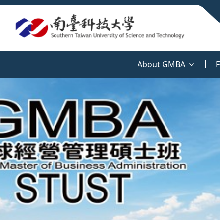
:::
About GMBA
F